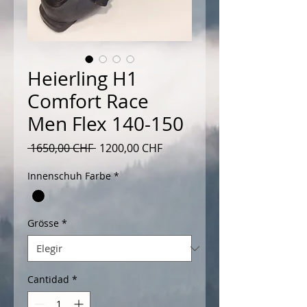
Heierling H1
Comfort Race
Men Flex 140-150
Precio
Precio
 1650,00 CHF 
1200,00 CHF
de
Innenschuh Farbe
*
oferta
Grösse
*
Cantidad
*